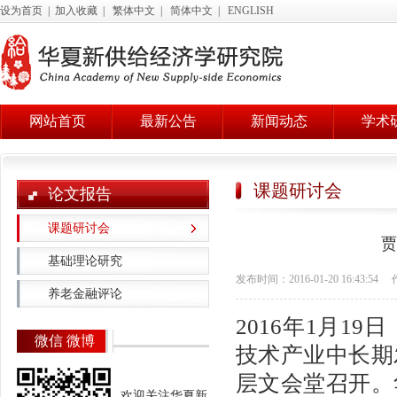
设为首页
|
加入收藏
|
繁体中文
|
简体中文
|
ENGLISH
网站首页
最新公告
新闻动态
学术
课题研讨会
论文报告
课题研讨会
贾
基础理论研究
发布时间：2016-01-20 16:43:54
养老金融评论
2016年1月19日
微信 微博
技术产业中长期
层文会堂召开。
欢迎关注华夏新