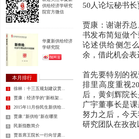
50人论坛秘书长
供给经济学研究
院官方微信
贾康：谢谢乔总
书发布简短做个
华夏新供给经济
论述供给侧怎
学研究院
余，借此机会表
首先要特别的祝
本月排行
排里高度重视2
徐林：十三五规划建议贯...
后，黄剑辉院长
贾康：经济学的“新框架...
广宇董事长是课
2015年11月份民生新供给...
努力之后，今天
贾康:"新供给"新在哪里
研究团队在孜孜
民新指数简介
贾首席王院长一行向甘肃...