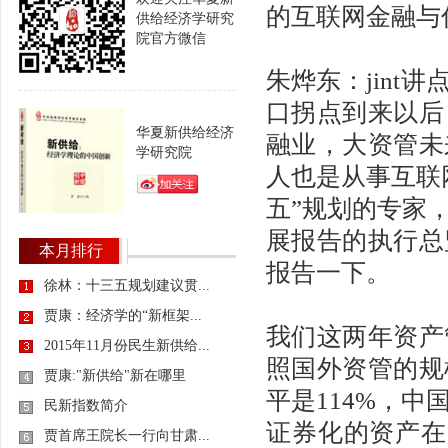
的互联网金融与
供给经济学研究
院官方微信
朱烨东：jin
口拐点到来以后
华夏新供给经济
融业，大资管未
学研究院
人也是从事互联
五”规划的专家
展报告的执行总
本月排行
报告一下。
徐林：十三五规划建议贯...
贾康：经济学的“新框架...
我们这两年资产
2015年11月份民生新供给...
照国外资管的规
贾康:"新供给"新在哪里
平是114%，
民新指数简介
证券化的资产在
贾首席王院长一行向甘肃...