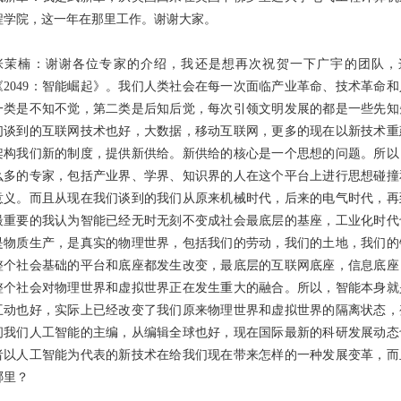
程学院，这一年在那里工作。谢谢大家。
张茉楠：谢谢各位专家的介绍，我还是想再次祝贺一下广宇的团队，
《2049：智能崛起》。我们人类社会在每一次面临产业革命、技术革命
一类是不知不觉，第二类是后知后觉，每次引领文明发展的都是一些先知
们谈到的互联网技术也好，大数据，移动互联网，更多的现在以新技术重
架构我们新的制度，提供新供给。新供给的核心是一个思想的问题。所以
么多的专家，包括产业界、学界、知识界的人在这个平台上进行思想碰撞
意义。而且从现在我们谈到的我们从原来机械时代，后来的电气时代，再
最重要的我认为智能已经无时无刻不变成社会最底层的基座，工业化时代
是物质生产，是真实的物理世界，包括我们的劳动，我们的土地，我们的
整个社会基础的平台和底座都发生改变，最底层的互联网底座，信息底座
整个社会对物理世界和虚拟世界正在发生重大的融合。所以，智能本身就
互动也好，实际上已经改变了我们原来物理世界和虚拟世界的隔离状态，
问我们人工智能的主编，从编辑全球也好，现在国际最新的科研发展动态
者以人工智能为代表的新技术在给我们现在带来怎样的一种发展变革，而
哪里？