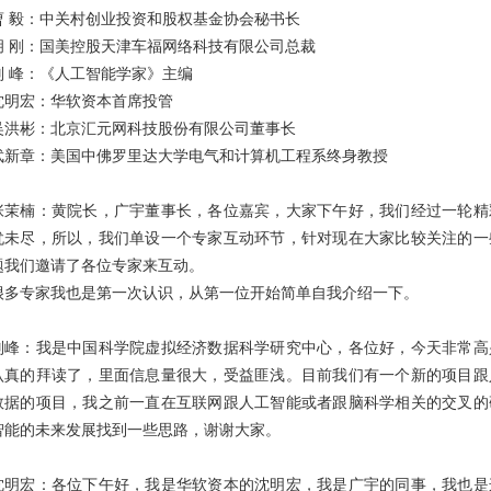
曹 毅：中关村创业投资和股权基金协会秘书长
胡 刚：国美控股天津车福网络科技有限公司总裁
刘 峰：《人工智能学家》主编
沈明宏：华软资本首席投管
吴洪彬：北京汇元网科技股份有限公司董事长
武新章：美国中佛罗里达大学电气和计算机工程系终身教授
张茉楠：黄院长，广宇董事长，各位嘉宾，大家下午好，我们经过一轮精
犹未尽，所以，我们单设一个专家互动环节，针对现在大家比较关注的一
题我们邀请了各位专家来互动。
很多专家我也是第一次认识，从第一位开始简单自我介绍一下。
刘峰：我是中国科学院虚拟经济数据科学研究中心，各位好，今天非常高
认真的拜读了，里面信息量很大，受益匪浅。目前我们有一个新的项目跟
数据的项目，我之前一直在互联网跟人工智能或者跟脑科学相关的交叉的
智能的未来发展找到一些思路，谢谢大家。
沈明宏：各位下午好，我是华软资本的沈明宏，我是广宇的同事，我也是