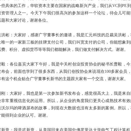
一些具体的工作，华软资本主要在国家的战略新兴产业，我们从VC到PE
投资管理人之一。今天下午我们很高兴的参加这样一个论坛，待会儿可能
话题和大家讨论，谢谢各位。
吴洪彬：大家好，感谢广宇董事长的邀请，我是汇元科技的总裁吴洪彬，
上唯一的一家新三板的挂牌支付公司，我们叫宽支付的公司，你能想象到
话费、积分、虚拟货币等等我们都能解决，我们做支付解决方式。谢谢。
曹毅：各位嘉宾大家下午好，我是中关村创业投资协会的秘书长曹毅，今天
发布会，前面也学到了很多东西，从我们创投协会来说现在100多家会员，
幸有这个机会贴合广宇董事长新书的主题跟大家有一个交流，谢谢大家。
胡刚：大家好，我也是第一次参加新书发布会，感觉很高大上，我是来自
业非常重视信息化的运用。所以，从企业的角度我们更关心成熟技术有效
道沃尔玛的啤酒尿布的故事，到现在大数据也没有太多新的案例。所以，
才能得到企业的认可。谢谢。
武新章：我是武新章，从美国回来在美国中佛罗里达大学电气工程计算机