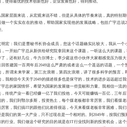
力，使得最优的技术创新也好，企业发展也好，得到推动。
从国家层面来说，从宏观来说不错，但是从具体的节奏来说，真的特别期
面做一个实实在在的推动，帮助国家实现他的发展战略，包括广宇总说2
些。
沈明宏：我们是曹秘书长协会成员，您这个话题确实比较大，我从一个
题，一开始广宇总从新供给研究院拿回来这个课题，一听这么大的课题，
伴了，还有好几位，牛力尔博士，李少庭这些小伙伴大家都感觉压力很大
来回答建国一百周年后2049这么严肃的或者这么一个遥远的话题，一
的，所谓未来学家，第三次浪潮，第四次浪潮，讲了很多科学的预言，
的，我相信今天关于2049的描述很多也是保守的，技术的进步远远超过
广宇总的家国情怀，希望为国家的发展做一些贡献和力量。我相信一流的
去，传统产业一看已经赚一亿了我们投他，今天可能赚钱一百亿，三年后
门的，我们到鄂尔多斯，投资热土，每个煤老板都非常厉害，我们看煤老
最厉害，我们搞IT的跟他们比差得很远，今天来看煤老板非常困难，我们
经是我们的第一大产业，只不过现在是一个相对的。到2049年，按我们预
有的行业。我们做这个研究的目的就是在IT行业找到新的投资机会，这