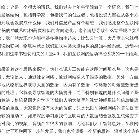
刘峰：这是一个很大的话题。我们过去七年科学院做了一个研究，我们七
的发展结构，包括科学家，包括我们的创业者，包括投资人都在从各个方
能到底会发展成什么样，我们对信息产品有个猜想，我们感觉整个互联网
大脑的功能和结构高度相似的方向进化，这个猜想导致什么结果呢？如
象，我们就发现也许能把很多事物串起来，比如云计算，大尺度上它就很
们说物联网，物联网就是我们互联网类大脑结构的感知神经系统、运动神
跟我们这本书密切相关的工业4.0，我们互联网的运动神经系统的一个触角
如果沿着这个思路来探讨，为什么说人工智能在这段时间那么热，这也是
网，无论是人，通过社交网络，通过网站输入了很多的数据。另外一方面
停地从物质世界获取大量的数据，因为有了数据，你略微的对这些数据进
面的处理，它就会导致智能的大幅提升，而且特别有趣的是什么问题？我
习算法，恰恰是因为它学习了我们人的大脑里的视觉神经系统的信息抽离
规模的重视，大家觉得没有太大的价值，只是比以前神经网络的算法提高了一
微软的推动下，如果深度学习跟我们互联网的大数据结合就发生核聚变了
论对我们的视频、音频产生很大的影响。无论我们人工智能也好，互联网
我们对于互联网下一步的发展，我们也希望提一个新的思路，沿着这个方