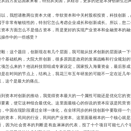
是从西方发达国家来看，特别从美国，从硅谷，更多的还是本身创新生态
所以，我想请教两位资本大佬，华软资本和中关村股权投资，科技创新，
属于非常有敏锐性的，特别它怎么考虑企业成长和创新成长。所以，您二
在资本方面怎么不是侵占资本，而是更好的实现产业资本和金融资本的融
践操作中的一些感受？
曹毅：这个题目，创新现在有几个层面，我可能从技术创新的层面谈一下
整个基础机构，大院大所创新，很多原因是政府的发展战略和行业规划的
立项怎么来的？他说科技部组成专家设定，国家投入海量资金，最后形成
但是在时间的节点上，结构上，我花三年五年研发的可能不一定在近几年
以，这个是最大的痛点。
谈到资本对创新的推动，我觉得资本最大的一个属性可能还是优化它的资
源要素，使它这种组合最优化。这里面最核心的你说的资本应该是民营资
的，中国在现阶段通过全球一体化，在全球同步的科技创新中要取得一个
间的资本，民间的行业，民间的产业资本。这里面最根本的一个核心就是
断，因为社会资本的判断是有血淋淋的代表，投了十个项目可能七八个