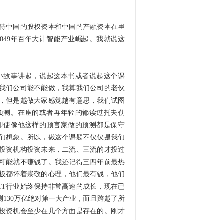
待中国的股权资本和中国的产融资本在里
049年百年大计智能产业崛起。我就说这
小故事讲起，说起这本书或者说起这个课
我们公司能不能做，我算我们公司的老伙
，但是越做大家感觉越有意思，我们试图
个预测。在座的或者再年轻的都读过托夫勒
即使像他这样的预言家做的预测都是保守
我们想象。所以，做这个课题不仅仅是我们
投资机构投资未来，二流、三流的才投过
可能就不赚钱了。我还记得三四年前最热
板都怀着崇敬的心理，他们最有钱，他们
IT行业始终保持非常高速的成长，现在已
测130万亿绝对第一大产业，而且跨越了所
个投资机会至少在几个方面是存在的。刚才