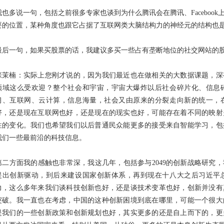
我也多说一句，包括之前很多专家也谈到为什么腾讯会在腾讯、Faceboo
要的位置，某种角度也跟它占据了互联网类大脑结构力的神经元的结构也
最后一句，如果买股票的话，我建议多买一些占有垄断地位的社交网站的
张茉楠：实际上您刚才说的，因为我们最近也在做相关的大数据课题，深
领域这么受欢迎？整个社会和宇宙，宇宙大爆炸以后社会碎片化、信息
习、互联网、云计算，信息海量，社会又由原来的分裂走向新的统一，
好，还是现在互联网也好，还是现在的现实也好，可能存在着不同的映射
性的变化。我们也希望我们以后普通民众能更多的接受来自智能学习，包
我们一些最前沿的科技信息。
第二方面我的感触也非常深，我这几年，包括参与2049的创新战略研究，
提出创新驱动，到后来建设国家创新体系，再到现在十八大之后习近平
力，这么多年来我们谈科技创新也好，还是谈技术变革也好，创新并没有
突破。我一直也在考虑，中国的这种创新困境到底在哪里，可能一个很大
是我们的一些创新政策和创新规划也好，其实更多的还是自上而下的，更